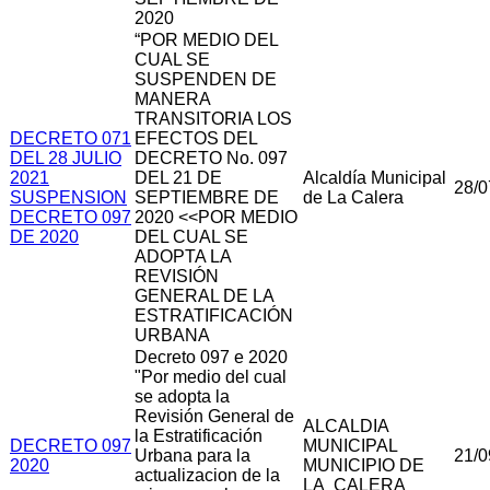
2020
“POR MEDIO DEL
CUAL SE
SUSPENDEN DE
MANERA
TRANSITORIA LOS
DECRETO 071
EFECTOS DEL
DEL 28 JULIO
DECRETO No. 097
2021
DEL 21 DE
Alcaldía Municipal
28/0
SUSPENSION
SEPTIEMBRE DE
de La Calera
DECRETO 097
2020 <<POR MEDIO
DE 2020
DEL CUAL SE
ADOPTA LA
REVISIÓN
GENERAL DE LA
ESTRATIFICACIÓN
URBANA
Decreto 097 e 2020
"Por medio del cual
se adopta la
Revisión General de
ALCALDIA
la Estratificación
DECRETO 097
MUNICIPAL
Urbana para la
21/0
2020
MUNICIPIO DE
actualizacion de la
LA CALERA