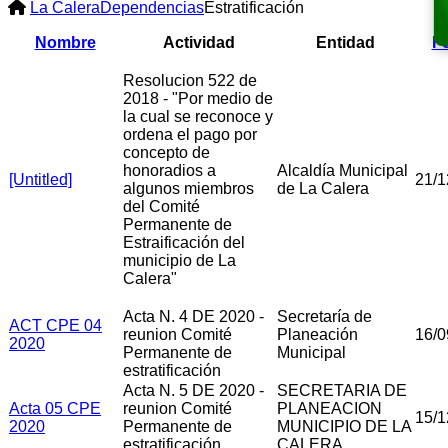
La Calera
Dependencias
Estratificación
Nombre
Actividad
Entidad
F
Resolucion 522 de
2018 - "Por medio de
la cual se reconoce y
ordena el pago por
concepto de
honoradios a
Alcaldía Municipal
[Untitled]
21/1
algunos miembros
de La Calera
del Comité
Permanente de
Estraificación del
municipio de La
Calera"
Acta N. 4 DE 2020 -
Secretaría de
ACT CPE 04
reunion Comité
Planeación
16/0
2020
Permanente de
Municipal
estratificación
Acta N. 5 DE 2020 -
SECRETARIA DE
Acta 05 CPE
reunion Comité
PLANEACION
15/1
2020
Permanente de
MUNICIPIO DE LA
estratificación
CALERA