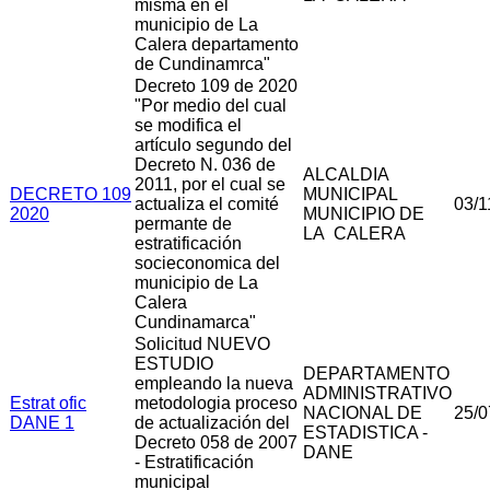
misma en el
municipio de La
Calera departamento
de Cundinamrca"
Decreto 109 de 2020
"Por medio del cual
se modifica el
artículo segundo del
Decreto N. 036 de
ALCALDIA
2011, por el cual se
DECRETO 109
MUNICIPAL
actualiza el comité
03/1
2020
MUNICIPIO DE
permante de
LA CALERA
estratificación
socieconomica del
municipio de La
Calera
Cundinamarca"
Solicitud NUEVO
ESTUDIO
DEPARTAMENTO
empleando la nueva
ADMINISTRATIVO
Estrat ofic
metodologia proceso
NACIONAL DE
25/0
DANE 1
de actualización del
ESTADISTICA -
Decreto 058 de 2007
DANE
- Estratificación
municipal