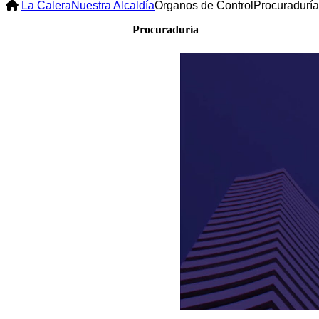
La Calera
Nuestra Alcaldía
Órganos de Control
Procuraduría
Procuraduría