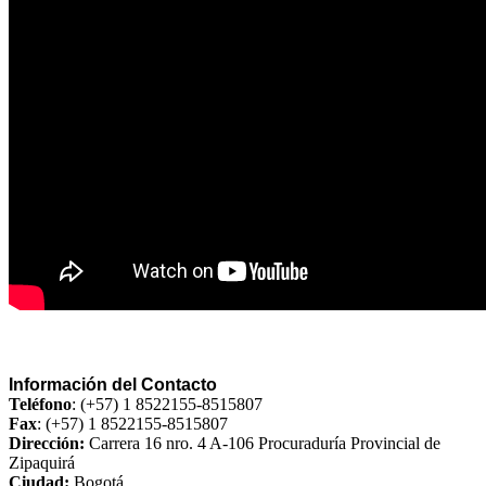
Información del Contacto
Teléfono
: (+57) 1 8522155-8515807
Fax
: (+57) 1 8522155-8515​807
Dirección:
Carrera 16 nro. 4 A-106 Procuraduría Provincial de
Zipaquirá
Ciudad:
Bogotá